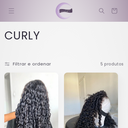
Saltar
para o
Carrinho
conteúdo
C
CURLY
o
l
Filtrar e ordenar
5 produtos
e
ç
ã
o