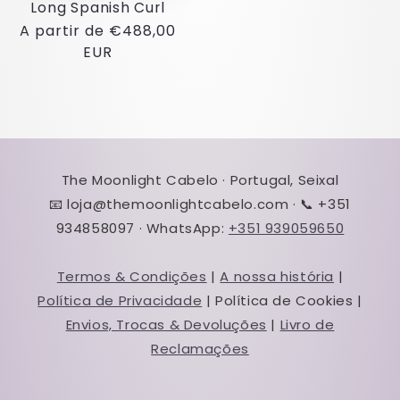
Long Spanish Curl
Preço
A partir de €488,00
normal
EUR
The Moonlight Cabelo · Portugal, Seixal
📧 loja@themoonlightcabelo.com · 📞 +351
934858097 · WhatsApp:
+351 939059650
Termos & Condições
|
A nossa história
|
Política de Privacidade
| Política de Cookies |
Envios, Trocas & Devoluções
|
Livro de
Reclamações