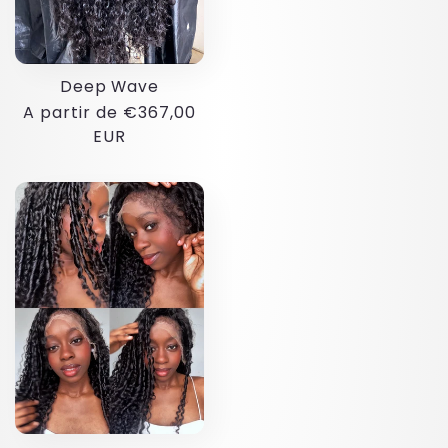
Deep Wave
Preço
A partir de €367,00
normal
EUR