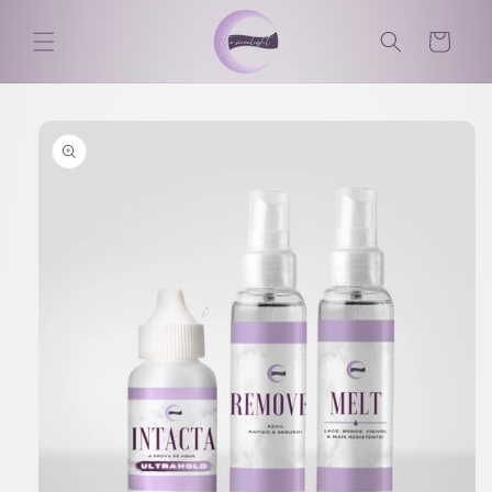
Saltar
para o
Carrinho
conteúdo
Saltar para
a
informação
do produto