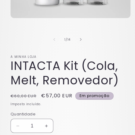
Abrir
conteúdo
multimédia
1
em
de
1
/
14
modal
A MINHA LOJA
INTACTA Kit (Cola,
Melt, Removedor)
Preço
Preço
€57,00 EUR
€60,00 EUR
Em promoção
normal
de
Imposto incluído.
saldo
Quantidade
Diminuir
Aumentar
a
a