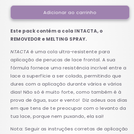
quantidade
quantidade
Adicionar ao carrinho
de
de
INTACTA
INTACTA
Kit
Kit
Este pack contém a cola INTACTA, o
(Cola,
(Cola,
Melt,
Melt,
REMOVEDOR e MELTING SPRAY.
Removedor)
Removedor)
NTACTA
é uma cola ultra-resistente para
aplicação de perucas de lace frontal. A sua
fórmula fornece uma resistência incrível entre a
lace a superfície a ser colada, permitindo que
dures com a aplicação durante vários e vários
dias! Não só é muito forte, como também é à
prova de água, suor e vento! Diz adeus aos dias
em que tens de te preocupar com o levanto da
tua lace, porque nem puxando, ela sai!
Nota: Seguir as instruções corretas de aplicação