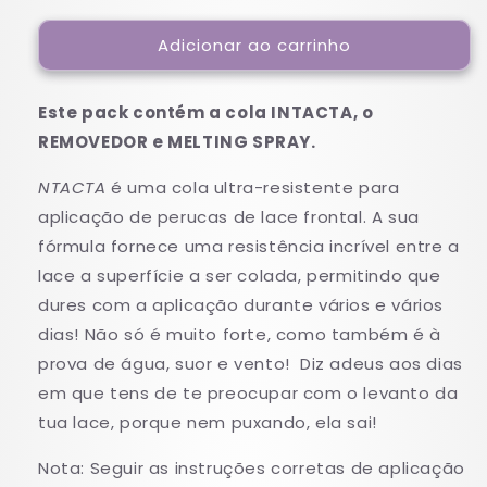
quantidade
quantidade
Adicionar ao carrinho
de
de
INTACTA
INTACTA
Kit
Kit
Este pack contém a cola INTACTA, o
(Cola,
(Cola,
Melt,
Melt,
REMOVEDOR e MELTING SPRAY.
Removedor)
Removedor)
NTACTA
é uma cola ultra-resistente para
aplicação de perucas de lace frontal. A sua
fórmula fornece uma resistência incrível entre a
lace a superfície a ser colada, permitindo que
dures com a aplicação durante vários e vários
dias! Não só é muito forte, como também é à
prova de água, suor e vento! Diz adeus aos dias
em que tens de te preocupar com o levanto da
tua lace, porque nem puxando, ela sai!
Nota: Seguir as instruções corretas de aplicação