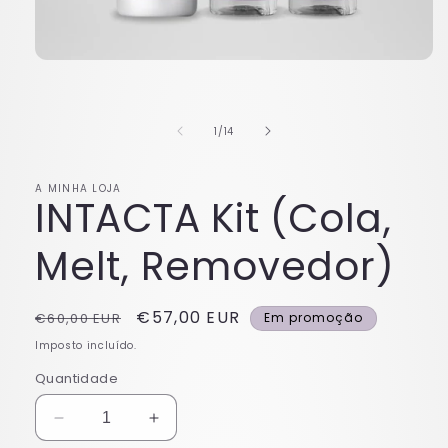
Abrir
conteúdo
multimédia
1
em
de
1
/
14
modal
A MINHA LOJA
INTACTA Kit (Cola,
Melt, Removedor)
Preço
Preço
€57,00 EUR
€60,00 EUR
Em promoção
normal
de
Imposto incluído.
saldo
Quantidade
Diminuir
Aumentar
a
a