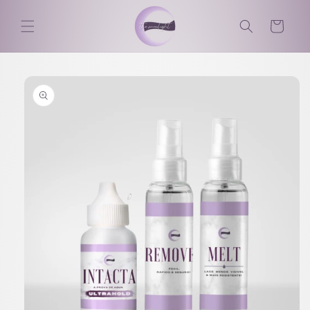
Saltar
para o
Carrinho
conteúdo
Saltar para
a
informação
do produto