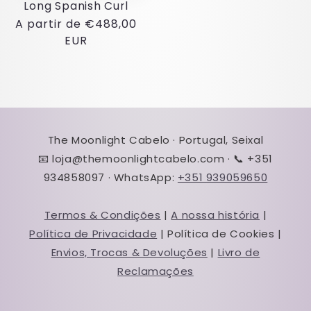
Long Spanish Curl
Preço
A partir de €488,00
normal
EUR
The Moonlight Cabelo · Portugal, Seixal
📧 loja@themoonlightcabelo.com · 📞 +351
934858097 · WhatsApp:
+351 939059650
Termos & Condições
|
A nossa história
|
Política de Privacidade
| Política de Cookies |
Envios, Trocas & Devoluções
|
Livro de
Reclamações