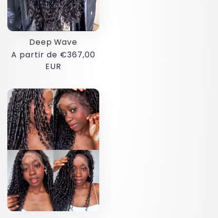
Deep Wave
Preço
A partir de €367,00
normal
EUR