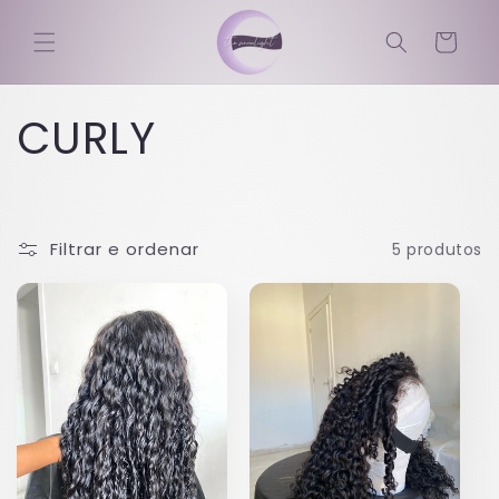
Saltar
para o
Carrinho
conteúdo
C
CURLY
o
l
Filtrar e ordenar
5 produtos
e
ç
ã
o