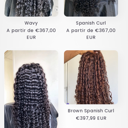
:
Wavy
Spanish Curl
Preço
A partir de €367,00
Preço
A partir de €367,00
normal
EUR
normal
EUR
Brown Spanish Curl
Preço
€397,99 EUR
normal